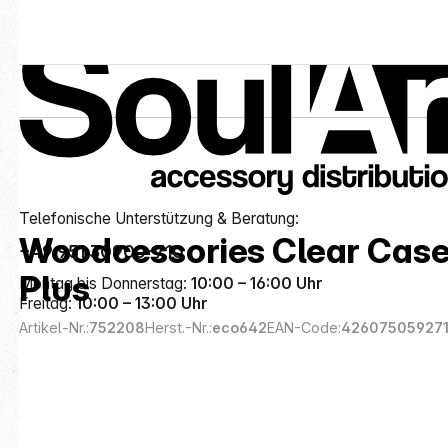
Service-Hotline
Kategorien
Hardware-Schutz
Taschen & Hüllen
Smartp
Telefonische Unterstützung & Beratung:
Woodcessories Clear Case
+49 951 30900-710
Plus
Montag bis Donnerstag:
10:00 – 16:00 Uhr
Freitag:
10:00 – 13:00 Uhr
Artikel-Nr.:
752208
Herst.-Nr.:
eco642
EAN-Code:
42607505927