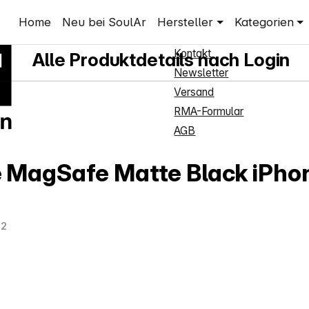
Shop Service
Home
Neu bei SoulAr
Hersteller
Kategorien
hones
Neukundenanmeldung
Kontakt
Alle Produktdetails nach Login
Newsletter
Versand
RMA-Formular
AGB
 MagSafe Matte Black iPho
12