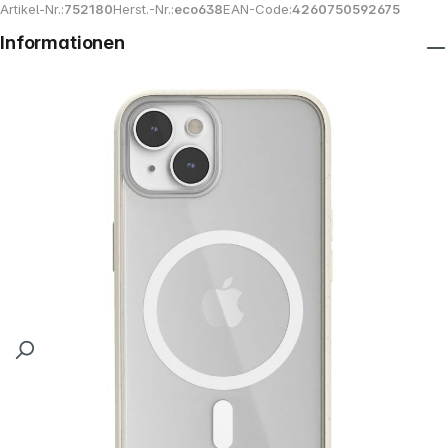
Artikel-Nr.:
752180
Herst.-Nr.:
eco638
EAN-Code:
4260750592675
Informationen