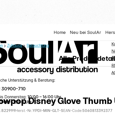
e-Hotline
S
Home
Neu bei SoulAr
Hers
N
K
en
Zuhause
Beleuchtung
N
Alle Produktdetai
V
R
A
sche Unterstützung & Beratung:
1 30900-710
is Donnerstag:
10:00 – 16:00 Uhr
lowpop Disney Glove Thumb 
0:00 – 13:00 Uhr
:
822999
Herst.-Nr.:
YPDI-MIN-GLT-S
EAN-Code:
5060813392377