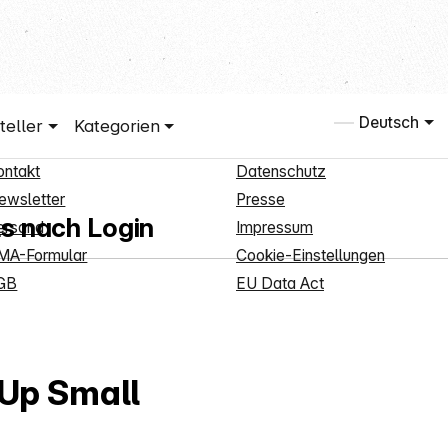
hop Service
Informationen
Deutsch
teller
Kategorien
eukundenanmeldung
Über uns
ontakt
Datenschutz
ewsletter
Presse
ls nach Login
ersand
Impressum
MA-Formular
Cookie-Einstellungen
GB
EU Data Act
Up Small