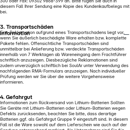
300 oder Fax: 09302 9868-399 an. Bitte fügen Sie auch in
diesem Fall Ihrer Sendung eine Kopie des Kundenkaufbelegs mit
bei.
3. Transportschäden
Eine Reklamation aufgrund eines Transportschadens liegt vor,
Information
wenn Sie äußerlich beschädigte Ware erhalten bzw. komplette
Pakete fehlen. Offensichtliche Transportschäden sind
unmittelbar bei Anlieferung bzw. verdeckte Transportschäden
innerhalb von 7 Werktagen ab Wareneingang dem Frachtführer
schriftlich anzuzeigen. Diesbezügliche Reklamationen sind
zudem unverzüglich schriftlich bei SoulAr unter Verwendung des
nachfolgenden RMA-Formulars anzuzeigen. Nach individueller
Prüfung werden wir Sie über die weitere Vorgehensweise
informieren.
4. Gefahrgut
Informationen zum Rückversand von Lithium-Batterien Sollten
Sie Geräte mit Lithium-Batterien oder Lithium-Batterien wegen
Defekts zurücksenden, beachten Sie bitte, dass derartige
Batterien ggf. als Gefahrgut Gruppe 9 eingestuft sind. In diesem
Fall ist die Ware sowohl auf dem Lieferschein wie auch auf der